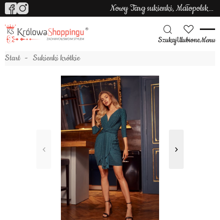
Nowy Targ sukienki, Małopolska sukienki
Szukaj
Ulubione
Menu
Start
Sukienki krótkie