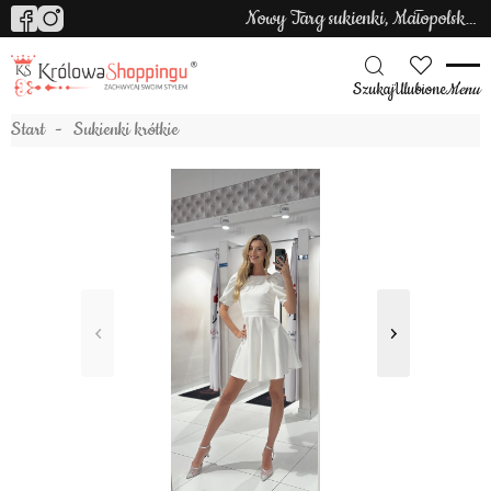
Nowy Targ sukienki, Małopolska sukienki
Szukaj
Ulubione
Menu
Start
Sukienki krótkie