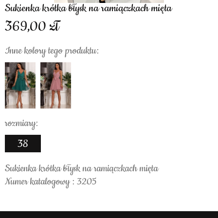
Sukienka krótka błysk na ramiączkach mięta
369,00
Inne kolory tego produktu:
rozmiary:
38
Sukienka krótka błysk na ramiączkach mięta
Numer katalogowy : 3205