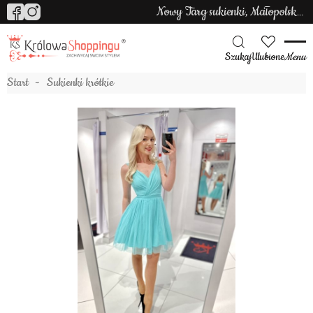
Nowy Targ sukienki, Małopolska sukienki
Szukaj
Ulubione
Menu
Start
Sukienki krótkie