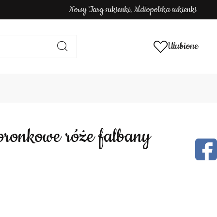
Nowy Targ sukienki, Małopolska sukienki
Ulubione