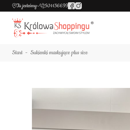
Tu jesteśmy
501136699
Start
Sukienki maskujące plus size