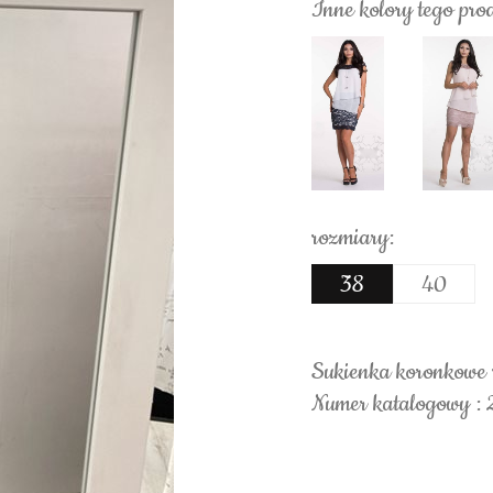
Inne kolory tego pro
rozmiary:
38
40
Sukienka koronkowe r
Numer katalogowy :