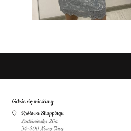
Gdzie się mieścimy
Królowa Shoppingu
Ludźmierska 26a
34-400 Nowy Targ