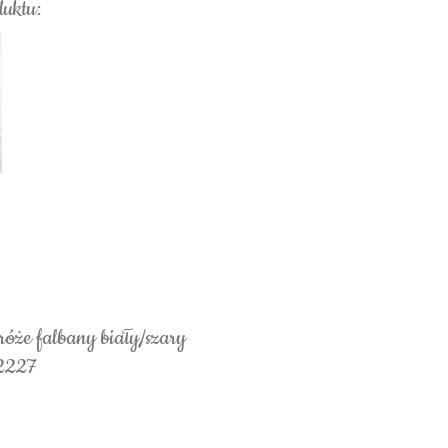
duktu:
óże falbany biały/szary
 2227