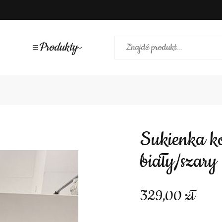
Produkty
Sukienka koronkowe róże falbany
biały/szary
329,00