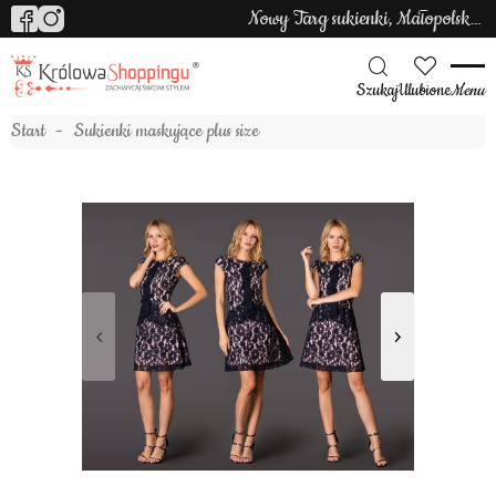
Nowy Targ sukienki, Małopolska sukienki
Szukaj
Ulubione
Menu
Start
Sukienki maskujące plus size