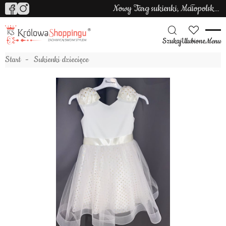
Nowy Targ sukienki, Małopolska sukienki
Szukaj
Ulubione
Menu
Start
Sukienki dziecięce