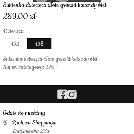
Sukienka dziecięca złote groszki kokardy biel
289,00
Dziecięce:
152
158
Sukienka dziecięca złote groszki kokardy biel
Numer katalogowy: 3761
Gdzie się mieścimy
Królowa Shoppingu
Ludźmierska 26a