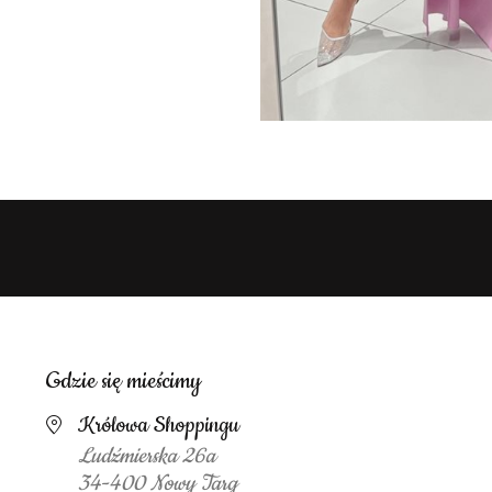
Gdzie się mieścimy
Królowa Shoppingu
Ludźmierska 26a
34-400 Nowy Targ