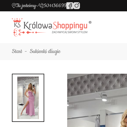
Tu jesteśmy
501136699
Start
Sukienki długie