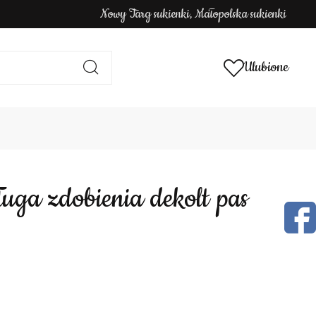
Nowy Targ sukienki, Małopolska sukienki
Ulubione