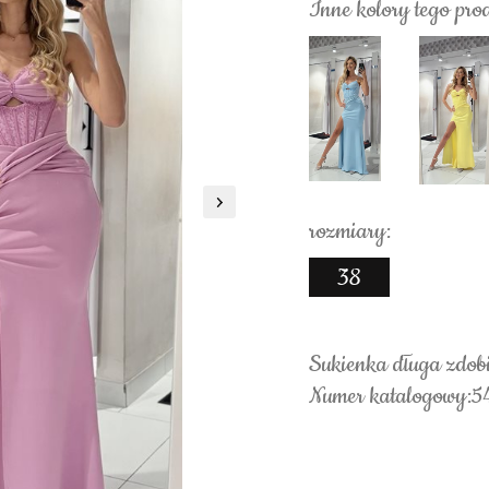
Inne kolory tego pro
rozmiary:
38
Sukienka długa zdobi
Numer katalogowy:5