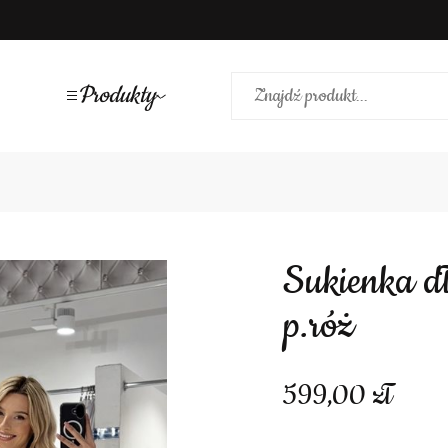
Produkty
Sukienka długa zdobienia dekolt pas
p.róż
599,00