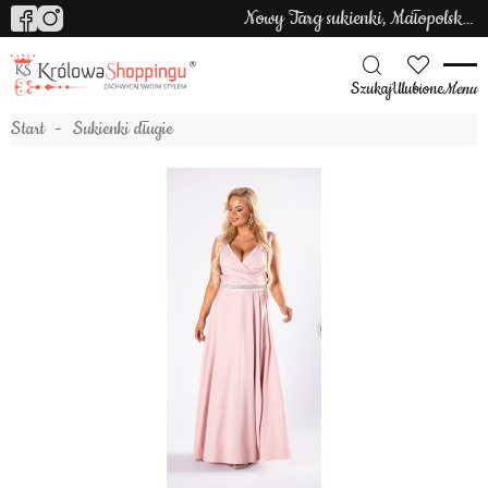
Nowy Targ sukienki, Małopolska sukienki
Szukaj
Ulubione
Menu
Start
Sukienki długie