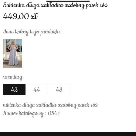
sukienka długa zakładka ozdobny pasek róż
449,00
Inne kolory tego produktu:
rozmiary:
42
44
48
sukienka długa zakładka ozdobny pasek róż
Numer katalogowy : 0541