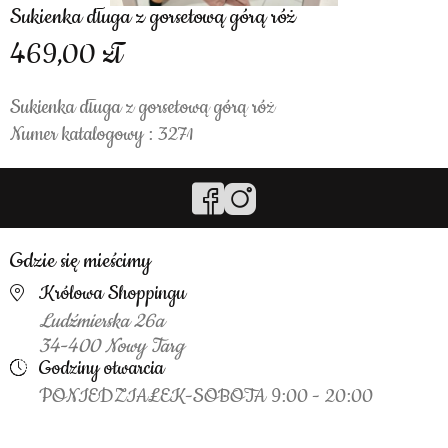
Sukienka długa z gorsetową górą róż
469,00
Sukienka długa z gorsetową górą róż
Numer katalogowy : 3271
Gdzie się mieścimy
Królowa Shoppingu
Ludźmierska 26a
34-400 Nowy Targ
Godziny otwarcia
PONIEDZIAŁEK-SOBOTA 9:00 - 20:00