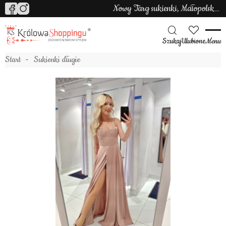
Nowy Targ sukienki, Małopolska sukienki
Szukaj
Ulubione
Menu
Start
Sukienki długie