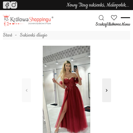
Nowy Targ sukienki, Małopolska sukienki
Szukaj
Ulubione
Menu
Start
Sukienki długie