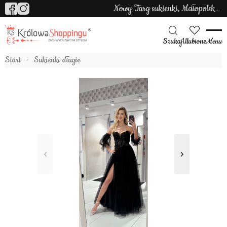
Nowy Targ sukienki, Małopolska sukienki
Szukaj
Ulubione
Menu
Start
Sukienki długie