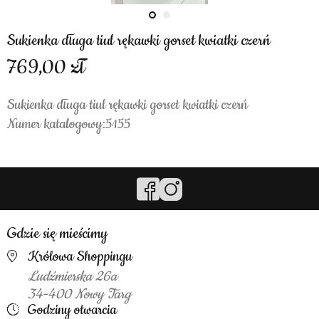
Sukienka długa tiul rękawki gorset kwiatki czerń
769,00
Sukienka długa tiul rękawki gorset kwiatki czerń
Numer katalogowy:5155
Gdzie się mieścimy
Królowa Shoppingu
Ludźmierska 26a
34-400 Nowy Targ
Godziny otwarcia