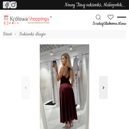
Nowy Targ sukienki, Małopolska sukienki
Szukaj
Ulubione
Menu
Start
Sukienki długie