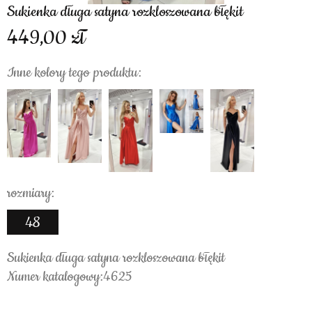
Sukienka długa satyna rozkloszowana błękit
449,00
Inne kolory tego produktu:
rozmiary:
48
Sukienka długa satyna rozkloszowana błękit
Numer katalogowy:4625