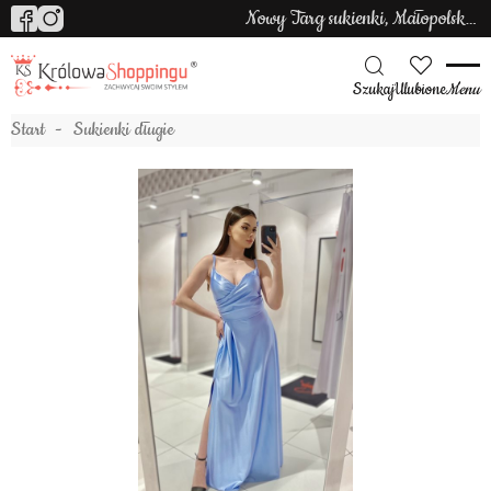
Nowy Targ sukienki, Małopolska sukienki
Szukaj
Ulubione
Menu
Start
Sukienki długie