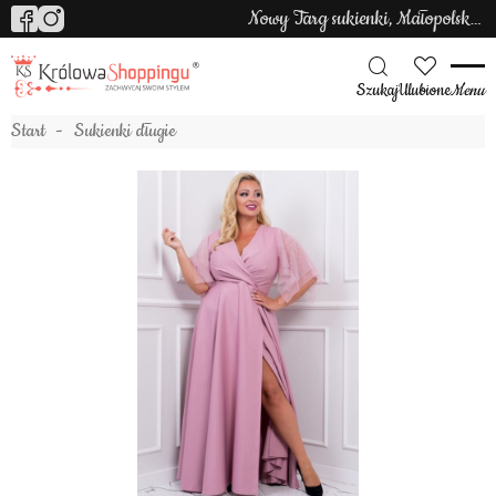
Nowy Targ sukienki, Małopolska sukienki
Szukaj
Ulubione
Menu
Start
Sukienki długie