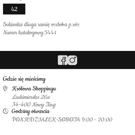
42
Sukienka długa ramię ozdoba p.róż
Numer katalogowy:5441
Gdzie się mieścimy
Królowa Shoppingu
Ludźmierska 26a
34-400 Nowy Targ
Godziny otwarcia
PONIEDZIAŁEK-SOBOTA 9:00 - 20:00