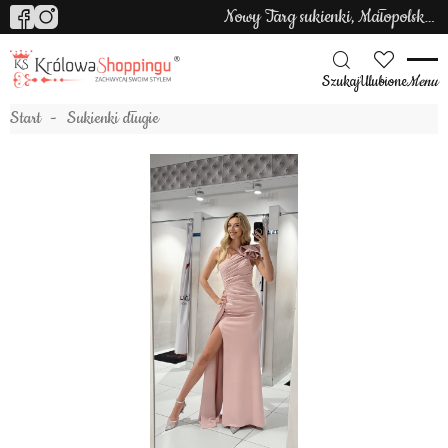
Nowy Targ sukienki, Małopolska sukienki
Szukaj
Ulubione
Menu
Start
Sukienki długie