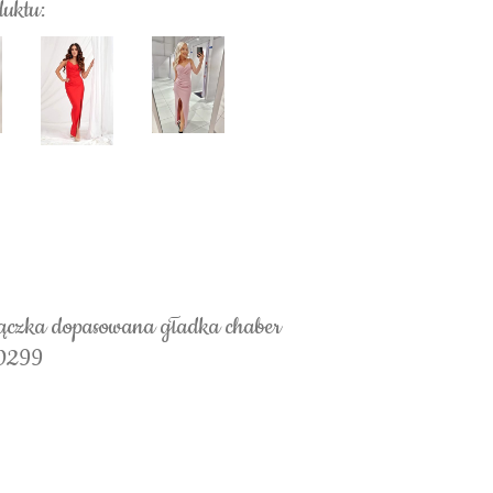
duktu:
ączka dopasowana gładka chaber
 0299