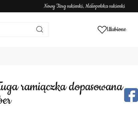
Nowy Targ sukienki, Małopolska sukienki
Ulubione
ber