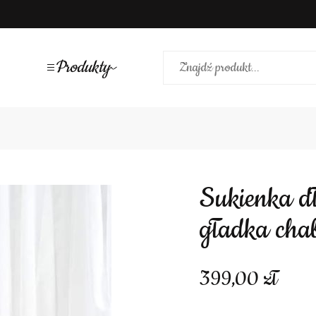
Produkty
Sukienka długa ramiączka dopasowana
gładka cha
399,00