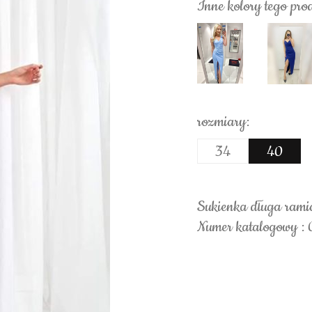
Inne kolory tego pro
rozmiary:
34
40
Sukienka długa rami
Numer katalogowy :