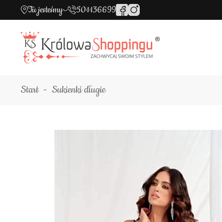
Tu jesteśmy
501136699
Start
Sukienki długie