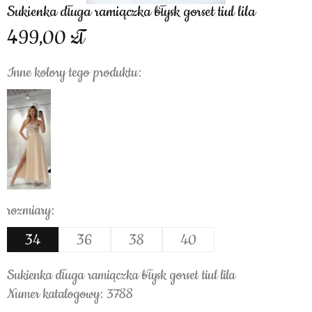
Sukienka długa ramiączka błysk gorset tiul lila
499,00
Inne kolory tego produktu:
rozmiary:
34
36
38
40
Sukienka długa ramiączka błysk gorset tiul lila
Numer katalogowy: 3788