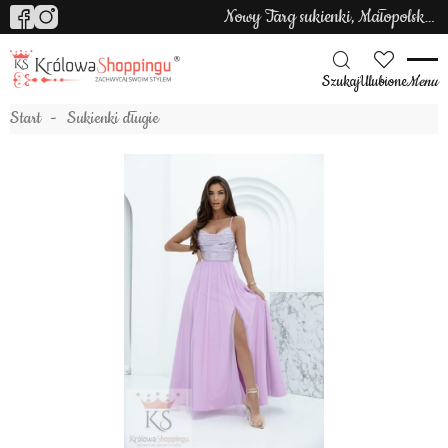
Nowy Targ sukienki, Małopolska sukienki
Szukaj
Ulubione
Menu
Start
Sukienki długie