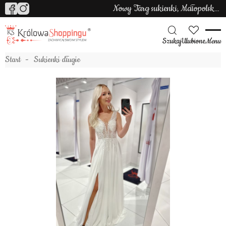
Nowy Targ sukienki, Małopolska sukienki
Szukaj
Ulubione
Menu
Start
Sukienki długie