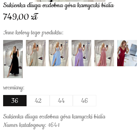
Sukienka długa ozdobna góra kamyczki biała
749,00
Inne kolory tego produktu:
rozmiary:
36
42
44
46
Sukienka długa ozdobna góra kamyczki biała
Numer katalogowy: 1641