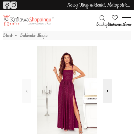
Nowy Targ sukienki, Małopolska sukienki
Szukaj
Ulubione
Menu
Start
Sukienki długie