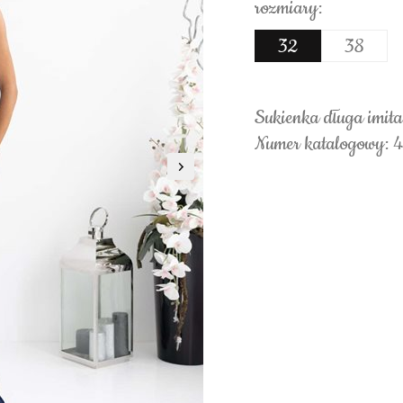
rozmiary:
32
38
Sukienka długa imitac
Numer katalogowy: 