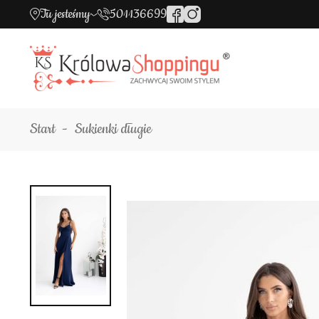
Tu jesteśmy
501136699
Start
Sukienki długie