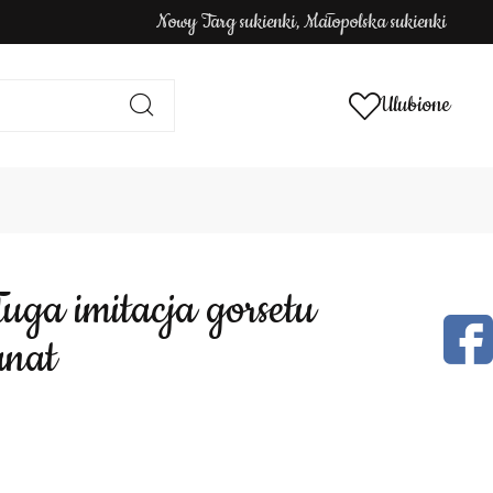
Nowy Targ sukienki, Małopolska sukienki
Ulubione
anat