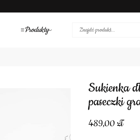
Produkty
Sukienka długa imitacja gorsetu
paseczki gr
489,00