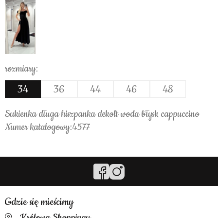
rozmiary:
34
36
44
46
48
Sukienka długa hiszpanka dekolt woda błysk cappuccino
Numer katalogowy:4577
Gdzie się mieścimy
Królowa Shoppingu