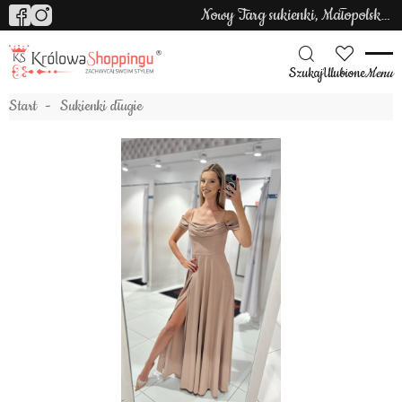
Nowy Targ sukienki, Małopolska sukienki
Szukaj
Ulubione
Menu
Start
Sukienki długie