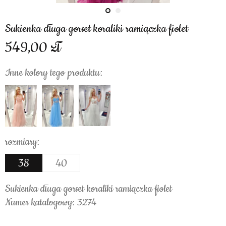
Sukienka długa gorset koraliki ramiączka fiolet
549,00
Inne kolory tego produktu:
rozmiary:
38
40
Sukienka długa gorset koraliki ramiączka fiolet
Numer katalogowy: 3274