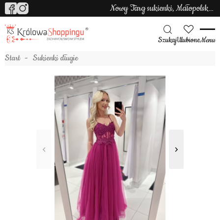
Nowy Targ sukienki, Małopolska sukienki
Szukaj
Ulubione
Menu
Start
Sukienki długie