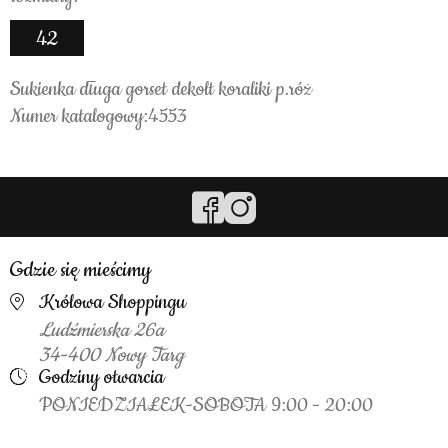
42
Sukienka długa gorset dekolt koraliki p.róż
Numer katalogowy:4553
Gdzie się mieścimy
Królowa Shoppingu
Ludźmierska 26a
34-400 Nowy Targ
Godziny otwarcia
PONIEDZIAŁEK-SOBOTA 9:00 - 20:00