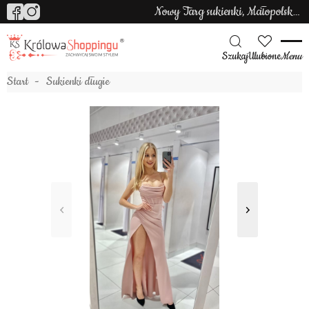
Nowy Targ sukienki, Małopolska sukienki
Szukaj
Ulubione
Menu
Start
Sukienki długie