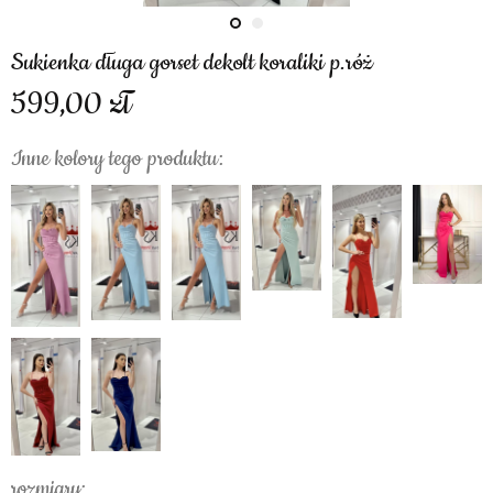
Sukienka długa gorset dekolt koraliki p.róż
599,00
Inne kolory tego produktu:
rozmiary: