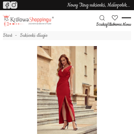
Nowy Targ sukienki, Małopolska sukienki
Szukaj
Ulubione
Menu
Start
Sukienki długie