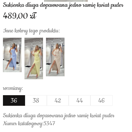
Sukienka długa dopasowana jedno ramię kwiat puder
489,00
Inne kolory tego produktu:
rozmiary:
36
38
42
44
46
Sukienka długa dopasowana jedno ramię kwiat puder
Numer katalogowy:5347