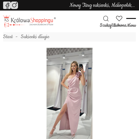
Nowy Targ sukienki, Małopolska sukienki
Szukaj
Ulubione
Menu
Start
Sukienki długie