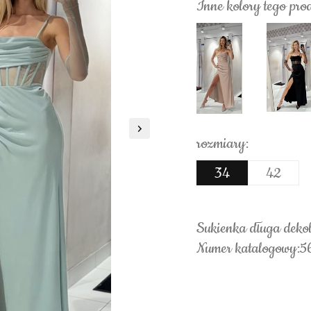
Inne kolory tego pro
rozmiary:
34
42
Sukienka długa dekolt
Numer katalogowy: