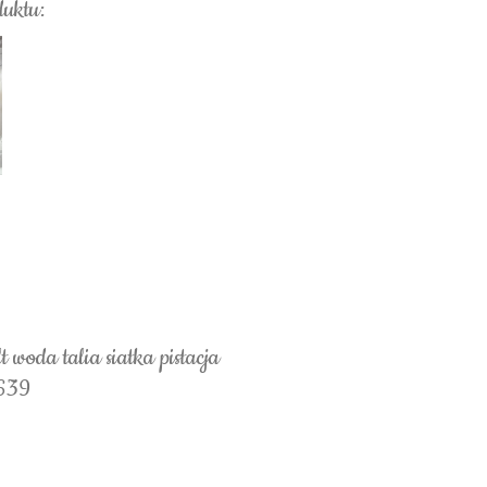
duktu:
 woda talia siatka pistacja
5639