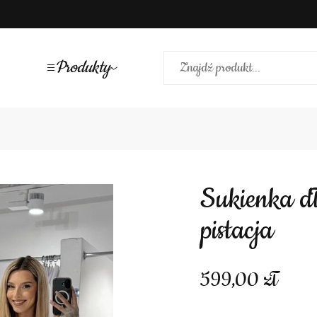
Produkty
Sukienka długa dekolt woda talia siatka
pistacja
599,00