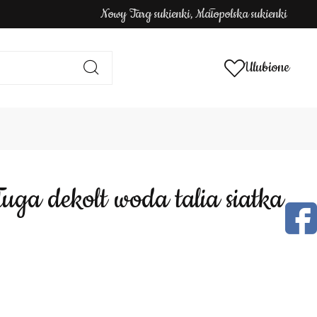
Nowy Targ sukienki, Małopolska sukienki
Ulubione