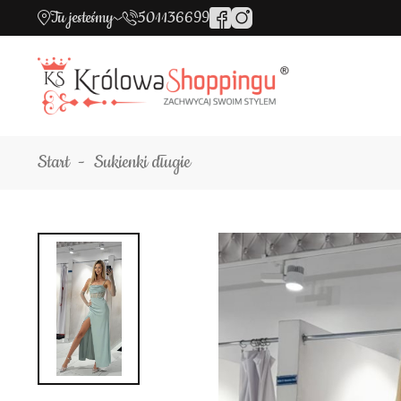
Tu jesteśmy
501136699
Start
Sukienki długie