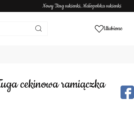
Nowy Targ sukienki, Małopolska sukienki
Ulubione