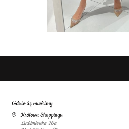
Gdzie się mieścimy
Królowa Shoppingu
Ludźmierska 26a