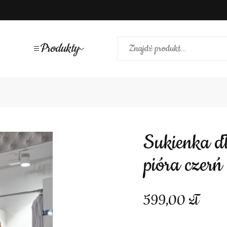
Produkty
Sukienka długa cekinowa ramiączka
pióra czerń
599,00