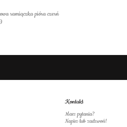
nowa ramiączka pióra czerń
9
Kontakt
Masz pytania?
Napisz lub zadzwoń!