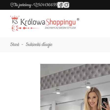
Tu jesteśmy
501136699
Start
Sukienki długie