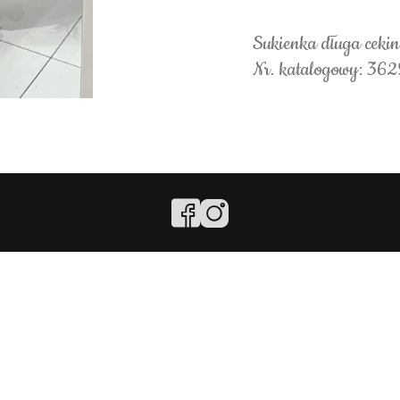
Sukienka długa ceki
Nr. katalogowy: 362