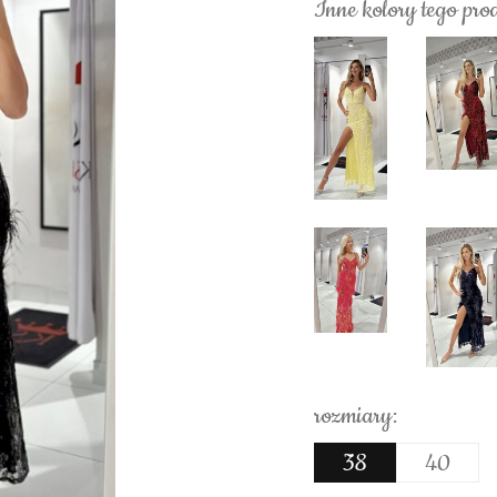
Inne kolory tego pro
rozmiary:
38
40