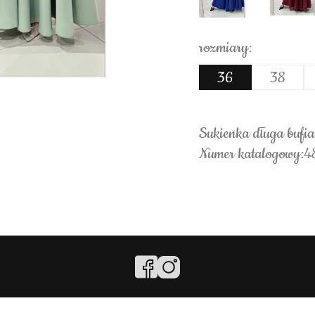
rozmiary:
36
38
Sukienka długa bufia
Numer katalogowy:4