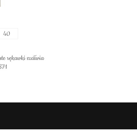
40
ste rękawki szałwia
871