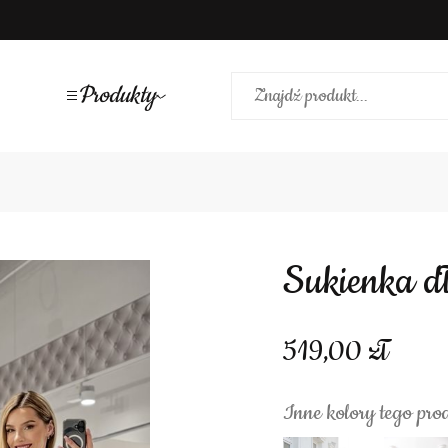
Produkty
Sukienka d
519,00
Inne kolory tego pro