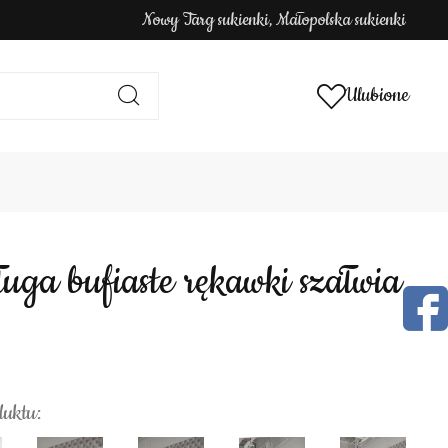
Nowy Targ sukienki, Małopolska sukienki
Ulubione
ługa bufiaste rękawki szałwia
duktu: