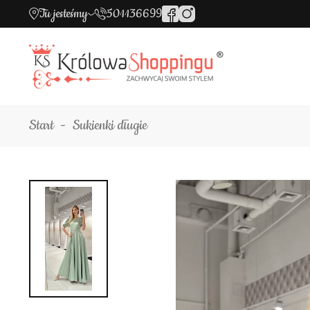
Tu jesteśmy
501136699
Start
Sukienki długie