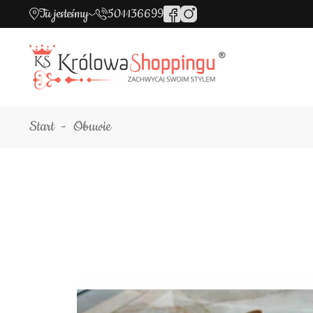
Tu jesteśmy
501136699
Start
Obuwie