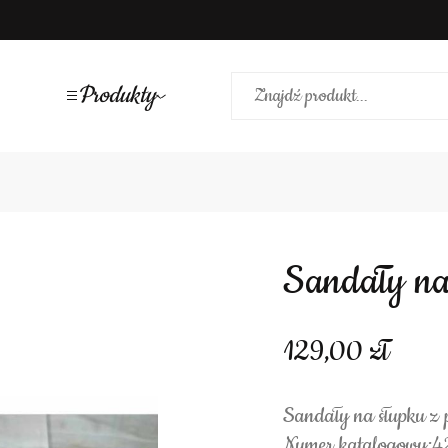
Produkty
Sandały n
129,00
Sandały na słupku z 
Numer katalogowy:4