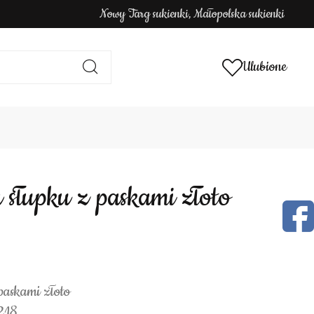
Nowy Targ sukienki, Małopolska sukienki
Ulubione
a słupku z paskami złoto
paskami złoto
218