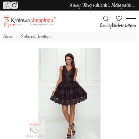
Nowy Targ sukienki, Małopolska sukienki
Szukaj
Ulubione
Menu
Start
Sukienki krótkie