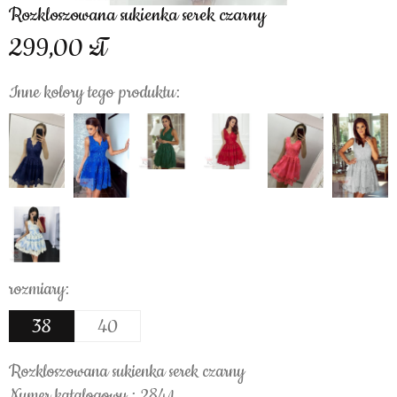
Rozkloszowana sukienka serek czarny
299,00
Inne kolory tego produktu:
rozmiary:
38
40
Rozkloszowana sukienka serek czarny
Numer katalogowy : 2841