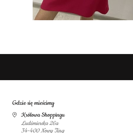
Gdzie się mieścimy
Królowa Shoppingu
Ludźmierska 26a
34-400 Nowy Targ