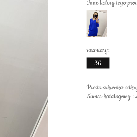
Inne kolory tego pro
rozmiary:
36
Prosta sukienka odkr
Numer katalogowy :