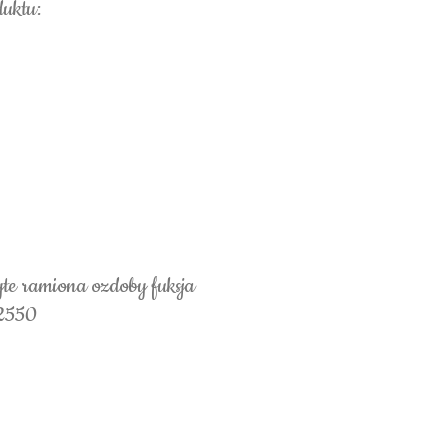
duktu:
yte ramiona ozdoby fuksja
 2550