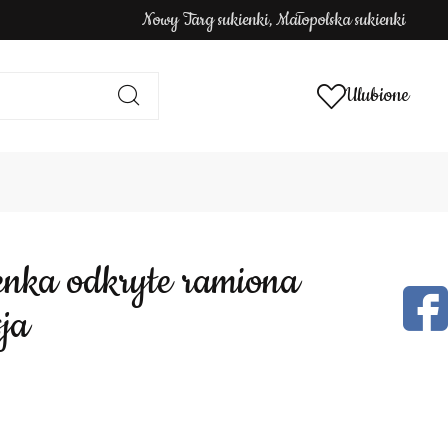
Nowy Targ sukienki, Małopolska sukienki
Ulubione
ja