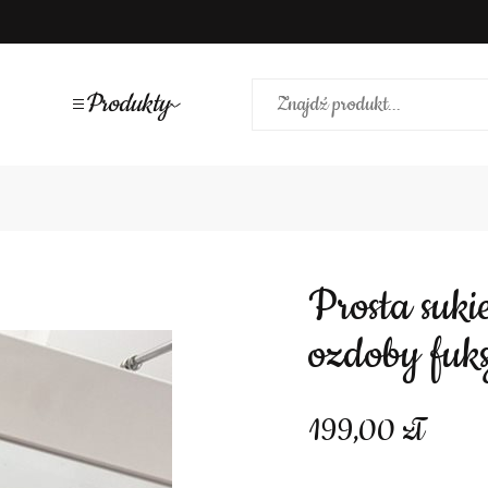
Produkty
Prosta sukienka odkryte ramiona
ozdoby fuks
199,00