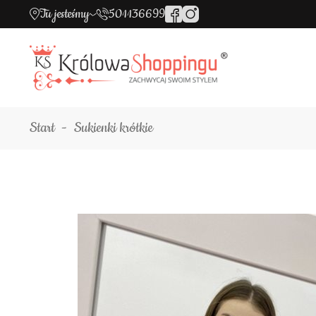
Tu jesteśmy
501136699
Start
Sukienki krótkie