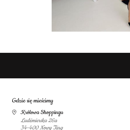
Gdzie się mieścimy
Królowa Shoppingu
Ludźmierska 26a
34-400 Nowy Targ