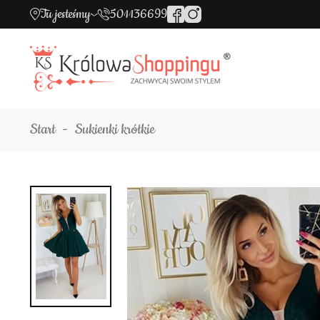
Tu jesteśmy
501136699
Start
Sukienki krótkie