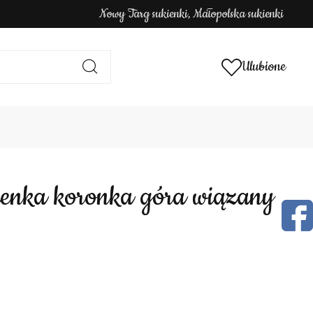
Nowy Targ sukienki, Małopolska sukienki
Ulubione