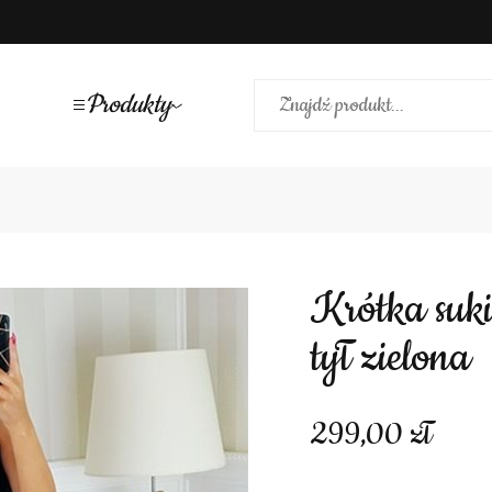
Produkty
Krótka sukienka koronka góra wiązany
tył zielona
299,00