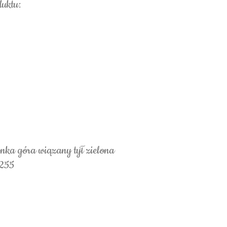
duktu:
nka góra wiązany tył zielona
1255