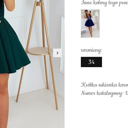
Inne kolory tego pro
rozmiary:
34
Krótka sukienka koro
Numer katalogowy: 