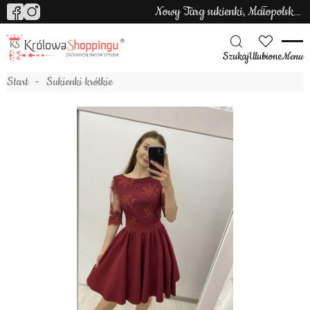
Nowy Targ sukienki, Małopolska sukienki
Szukaj
Ulubione
Menu
Start
Sukienki krótkie