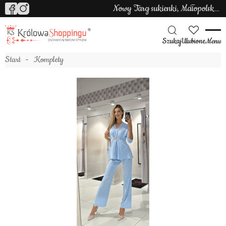
Nowy Targ sukienki, Małopolska sukienki
Szukaj
Ulubione
Menu
Start
Komplety