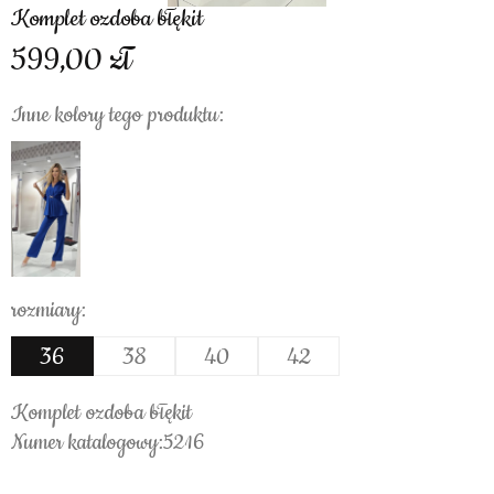
Komplet ozdoba błękit
599,00
Inne kolory tego produktu:
rozmiary:
36
38
40
42
Komplet ozdoba błękit
Numer katalogowy:5216