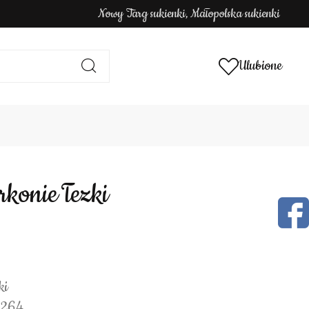
Nowy Targ sukienki, Małopolska sukienki
Ulubione
rkonie łezki
ki
4264