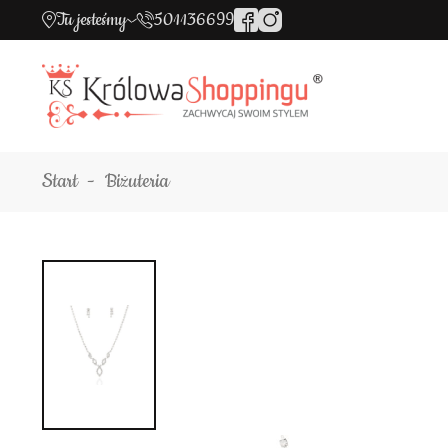
Tu jesteśmy
501136699
Start
Biżuteria