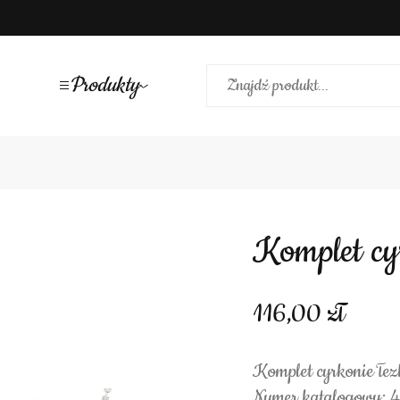
Produkty
Komplet cy
116,00
Komplet cyrkonie łez
Numer katalogowy: 