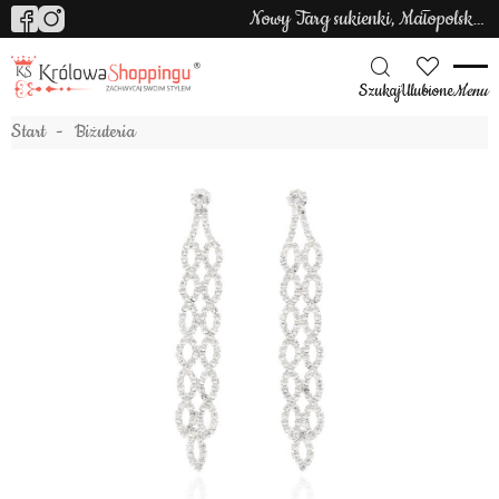
Nowy Targ sukienki, Małopolska sukienki
Szukaj
Ulubione
Menu
Start
Biżuteria