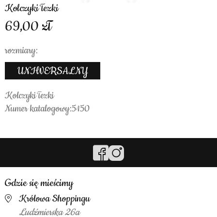
Kolczyki łezki
69,00
rozmiary:
UNIWERSALNY
Kolczyki łezki
Numer katalogowy:5150
Gdzie się mieścimy
Królowa Shoppingu
Ludźmierska 26a