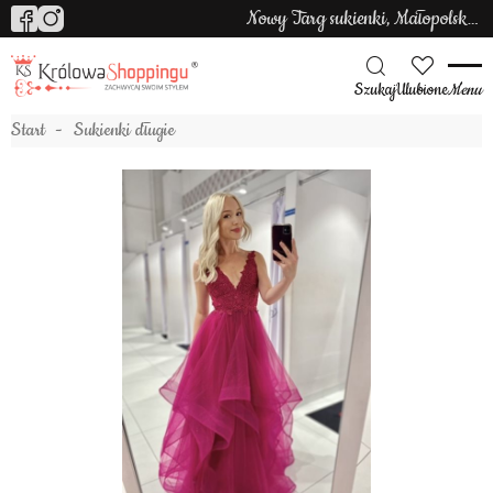
Nowy Targ sukienki, Małopolska sukienki
Szukaj
Ulubione
Menu
Start
Sukienki długie