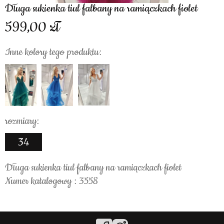
Długa sukienka tiul falbany na ramiączkach fiolet
599,00
Inne kolory tego produktu:
rozmiary:
34
Długa sukienka tiul falbany na ramiączkach fiolet
Numer katalogowy : 3558