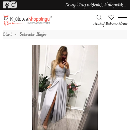
Nowy Targ sukienki, Małopolska sukienki
Szukaj
Ulubione
Menu
Start
Sukienki długie