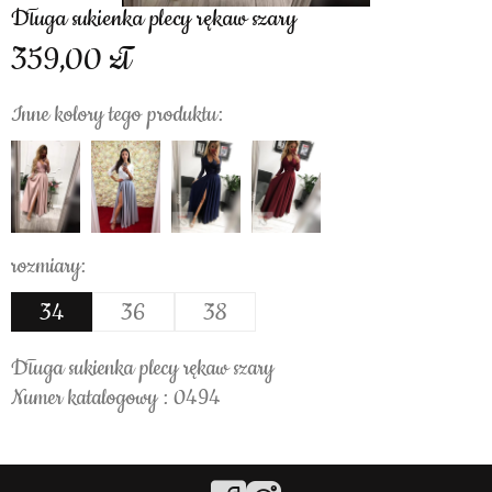
Długa sukienka plecy rękaw szary
359,00
Inne kolory tego produktu:
rozmiary:
34
36
38
Długa sukienka plecy rękaw szary
Numer katalogowy : 0494