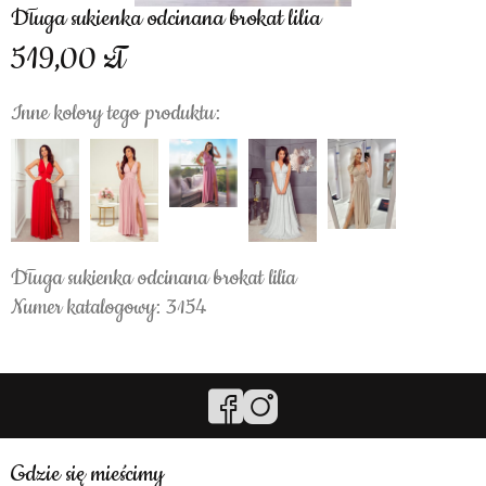
Długa sukienka odcinana brokat lilia
519,00
Inne kolory tego produktu:
Długa sukienka odcinana brokat lilia
Numer katalogowy: 3154
Gdzie się mieścimy