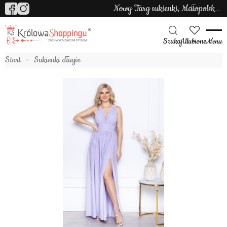
Nowy Targ sukienki, Małopolska sukienki
Szukaj
Ulubione
Menu
Start
Sukienki długie