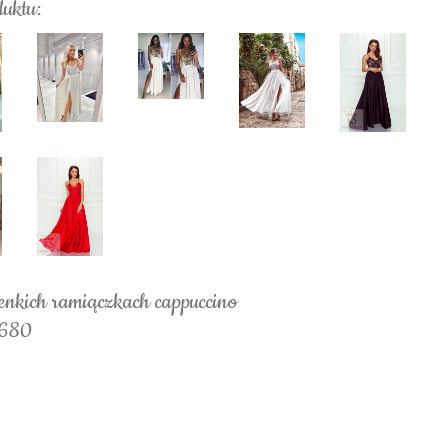
duktu:
enkich ramiączkach cappuccino
1680