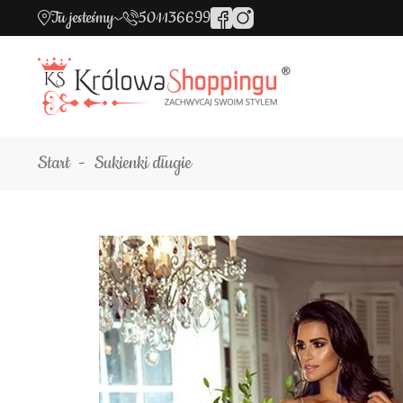
Tu jesteśmy
501136699
Start
Sukienki długie