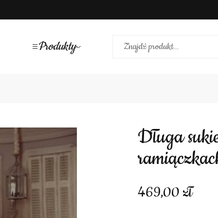
Produkty
Długa sukienka na cienkich
ramiączkac
469,00