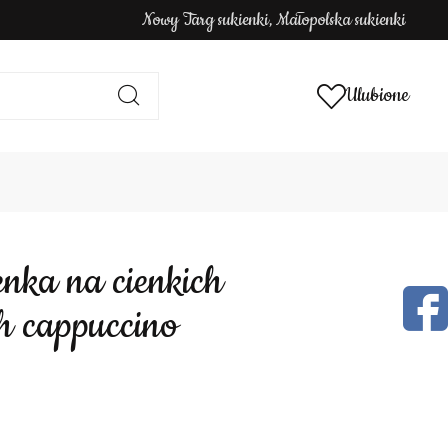
Nowy Targ sukienki, Małopolska sukienki
Ulubione
h cappuccino