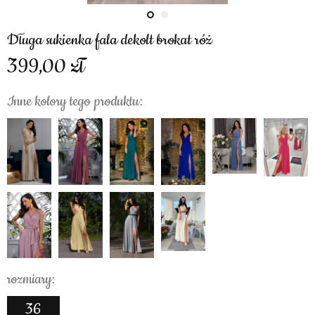
Długa sukienka fala dekolt brokat róż
399,00
Inne kolory tego produktu:
rozmiary:
36