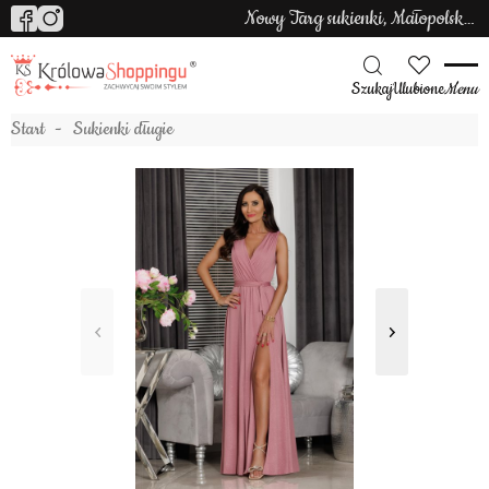
Nowy Targ sukienki, Małopolska sukienki
Szukaj
Ulubione
Menu
Start
Sukienki długie