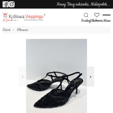
Nowy Targ sukienki, Małopolska sukienki
Szukaj
Ulubione
Menu
Start
Obuwie