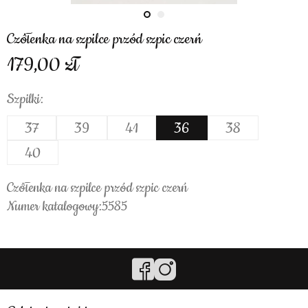
Czółenka na szpilce przód szpic czerń
179,00
Szpilki:
37
39
41
36
38
40
Czółenka na szpilce przód szpic czerń
Numer katalogowy:5585