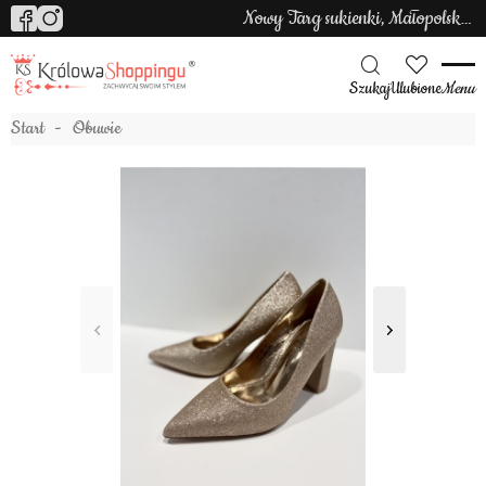
Nowy Targ sukienki, Małopolska sukienki
Szukaj
Ulubione
Menu
Start
Obuwie