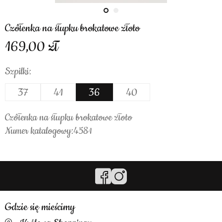
Czółenka na słupku brokatowe złoto
169,00
Szpilki:
37
41
36
40
Czółenka na słupku brokatowe złoto
Numer katalogowy:4581
Gdzie się mieścimy