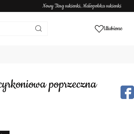
Nowy Targ sukienki, Małopolska sukienki
Ulubione
a cyrkoniowa poprzeczna