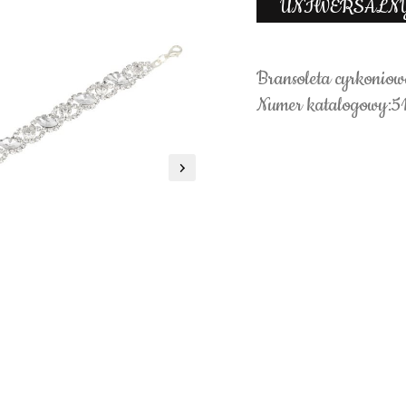
UNIWERSALN
Bransoleta cyrkonio
Numer katalogowy:5