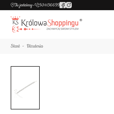
Tu jesteśmy
501136699
Start
Biżuteria